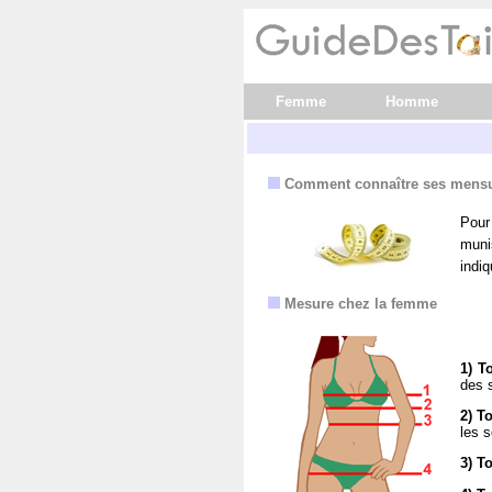
Femme
Homme
Comment connaître ses mensu
Pour
muni
indiq
Mesure chez la femme
1) T
des 
2) T
les s
3) To