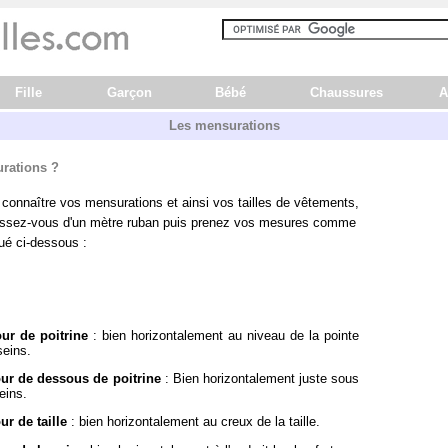
Fille
Garçon
Bébé
Chaussures
A
Les mensurations
rations ?
 connaître vos mensurations et ainsi vos tailles de vêtements,
ssez-vous d'un mètre ruban puis prenez vos mesures comme
ué ci-dessous :
our de poitrine
: bien horizontalement au niveau de la pointe
seins.
our de dessous de poitrine
: Bien horizontalement juste sous
eins.
ur de taille
: bien horizontalement au creux de la taille.