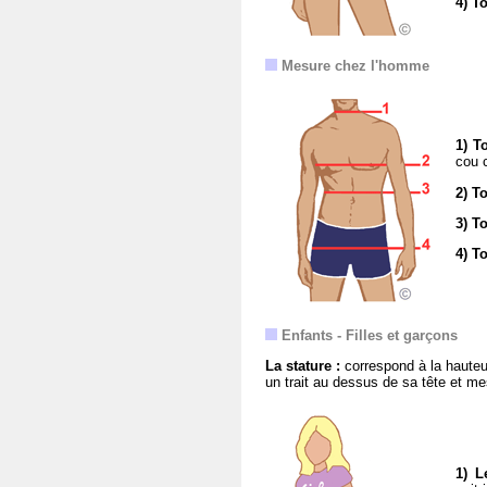
4) T
Mesure chez l'homme
1) T
cou 
2) T
3) To
4) T
Enfants - Filles et garçons
La stature :
correspond à la hauteur
un trait au dessus de sa tête et mes
1) L